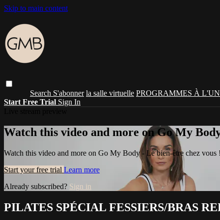
Skip to main content
Search
S'abonner
la salle virtuelle
PROGRAMMES À L'UN
Start Free Trial
Sign In
Live stream preview
Watch this video and more on Go My Body -
Watch this video and more on Go My Body - Le bien-être chez vous 
Start your free trial
Learn more
Already subscribed?
Sign in
PILATES SPÉCIAL FESSIERS/BRAS R