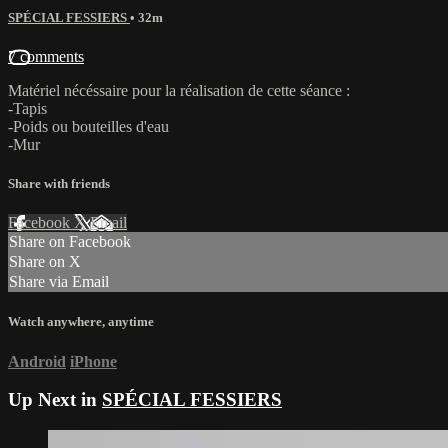
SPÉCIAL FESSIERS
• 32m
7 comments
Matériel nécéssaire pour la réalisation de cette séance :
-Tapis
-Poids ou bouteilles d'eau
-Mur
Share with friends
Facebook
X
Email
Share on Facebook
Share on X
Share via Email
Watch anywhere, anytime
Android
iPhone
Up Next in
SPÉCIAL FESSIERS