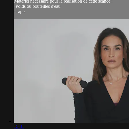
Matériel nécéssaire pour la réalisation de cette séance :
-Poids ou bouteilles d'eau
-Tapis
15:31