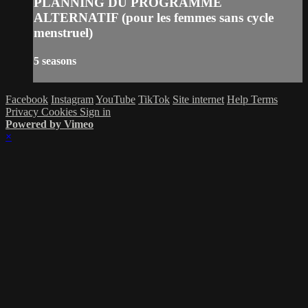
PLANNING DU PROGRAMME
ALTERNATIF (pour les femmes sans cycle
menstruel)
5 seasons
Facebook
Instagram
YouTube
TikTok
Site internet
Help
Terms
Privacy
Cookies
Sign in
Powered by Vimeo
×