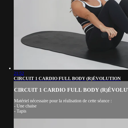
21:52
CIRCUIT 1 CARDIO FULL BODY (R)ÉVOLUTION
CIRCUIT 1 CARDIO FULL BODY (R)ÉVOL
Matériel nécessaire pour la réalisation de cette séance :
- Une chaise
- Tapis