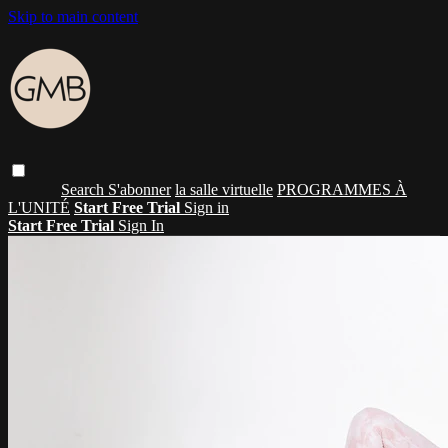
Skip to main content
Search
S'abonner
la salle virtuelle
PROGRAMMES À
L'UNITÉ
Start Free Trial
Sign in
Start Free Trial
Sign In