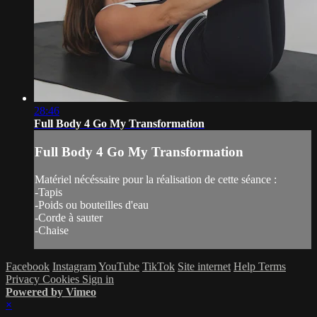
28:46
Full Body 4 Go My Transformation
Full Body 4 Go My Transformation
Matériel nécéssaire pour la réalisation de cette séance :
-Tapis
-Poids ou bouteilles d'eau
-Corde à sauter
-Chaise
Facebook
Instagram
YouTube
TikTok
Site internet
Help
Terms
Privacy
Cookies
Sign in
Powered by Vimeo
×