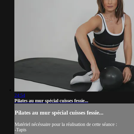
24:54
Pilates au mur spécial cuisses fessie...
Pilates au mur spécial cuisses fessie...
Matériel nécéssaire pour la réalisation de cette séance :
-Tapis