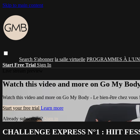
Skip to main content
Search
S'abonner
la salle virtuelle
PROGRAMMES À L'UN
Start Free Trial
Sign In
Live stream preview
Watch this video and more on Go My Body -
Watch this video and more on Go My Body - Le bien-être chez vous 
Start your free trial
Learn more
Already subscribed?
Sign in
CHALLENGE EXPRESS N°1 : HIIT FES