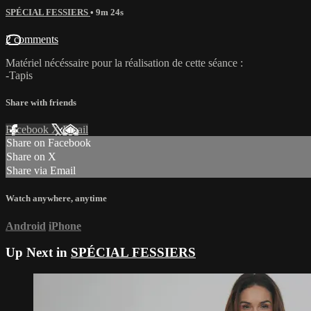
SPÉCIAL FESSIERS
• 9m 24s
2 comments
Matériel nécéssaire pour la réalisation de cette séance :
-Tapis
Share with friends
Facebook
X
Email
Share on Facebook
Share on X
Share via Email
Watch anywhere, anytime
Android
iPhone
Up Next in
SPÉCIAL FESSIERS