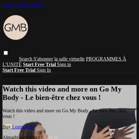
Skip to main content
Search
S'abonner
la salle virtuelle
PROGRAMMES À
L'UNITÉ
Start Free Trial
Sign in
Start Free Trial
Sign In
Live stream preview
Watch this video and more on Go My
Body - Le bien-être chez vous !
Watch this video and more on Go My Body - Le bien-être chez
vous !
Buy
Learn more
Already subscribed?
Sign in