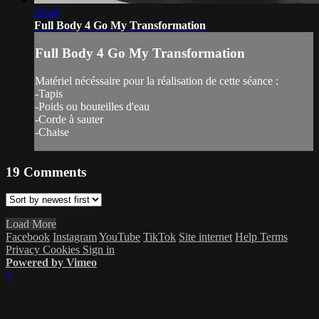
28:46
Full Body 4 Go My Transformation
Full Body 4 Go My Transformation
Matériel nécéssaire pour la réalisation de cette séance :
-Tapis
-Poids ou bouteilles d'eau
-Corde à sauter
-Chaise
19
Comments
Load More
Facebook
Instagram
YouTube
TikTok
Site internet
Help
Terms
Privacy
Cookies
Sign in
Powered by Vimeo
×