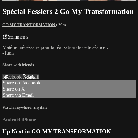
Spécial Fessiers 2 Go My Transformation
GO MY TRANSFORMATION
• 29m
19 comments
Matériel nécéssaire pour la réalisation de cette séance :
-Tapis
Share with friends
Facebook
X
Email
Share on Facebook
Share on X
Share via Email
Watch anywhere, anytime
Android
iPhone
Up Next in
GO MY TRANSFORMATION