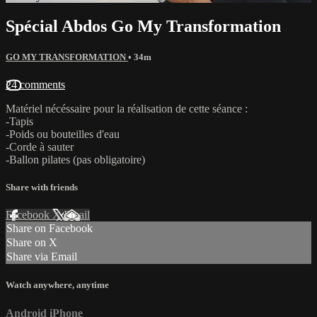
Spécial Abdos Go My Transformation
GO MY TRANSFORMATION
• 34m
24 comments
Matériel nécéssaire pour la réalisation de cette séance :
-Tapis
-Poids ou bouteilles d'eau
-Corde à sauter
-Ballon pilates (pas obligatoire)
Share with friends
Facebook
X
Email
Share on Facebook
Share on X
Share via Email
Watch anywhere, anytime
Android
iPhone