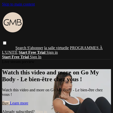
Skip to main content
Search
S'abonner
la salle virtuelle
PROGRAMMES À
L'UNITÉ
Start Free Trial
Sign in
Start Free Trial
Sign In
Live stream preview
Watch this video and more on Go My
Body - Le bien-être chez vous !
Watch this video and more on Go My Body - Le bien-être chez
vous !
Buy
Learn more
Already subscribed?
Sign in