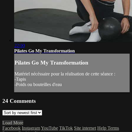
22:00
Pilates Go My Transformation
Pilates Go My Transformation
Matériel nécéssaire pour la réalisation de cette séance :
-Tapis
-Poids ou bouteilles d'eau
24
Comments
Load More
Facebook
Instagram
YouTube
TikTok
Site internet
Help
Terms