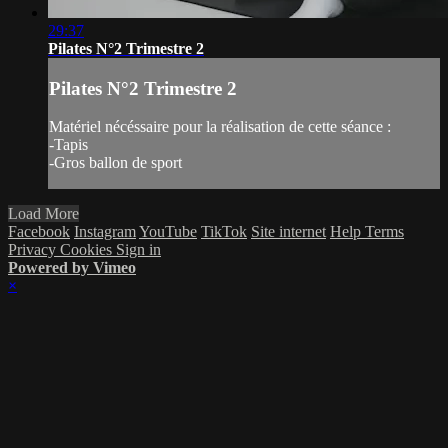
29:37
Pilates N°2 Trimestre 2
Pilates N°2 Trimestre 2
Matériel nécéssaire pour la réalisation de cette séance :
-Tapis
-Gros ballon de sport
Load More
Facebook
Instagram
YouTube
TikTok
Site internet
Help
Terms
Privacy
Cookies
Sign in
Powered by Vimeo
×