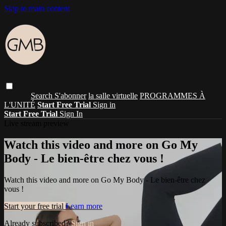
Skip to main content
Search
S'abonner
la salle virtuelle
PROGRAMMES À
L'UNITÉ
Start Free Trial
Sign in
Start Free Trial
Sign In
Live stream preview
Watch this video and more on Go My
Body - Le bien-être chez vous !
Watch this video and more on Go My Body - Le bien-être chez
vous !
Start your free trial
Learn more
Already subscribed?
Sign in