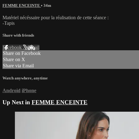
FEMME ENCEINTE
• 34m
Matériel nécéssaire pour la réalisation de cette séance :
-Tapis
Share with friends
Facebook
X
Email
Share on Facebook
Share on X
Share via Email
Watch anywhere, anytime
Android
iPhone
Up Next in
FEMME ENCEINTE