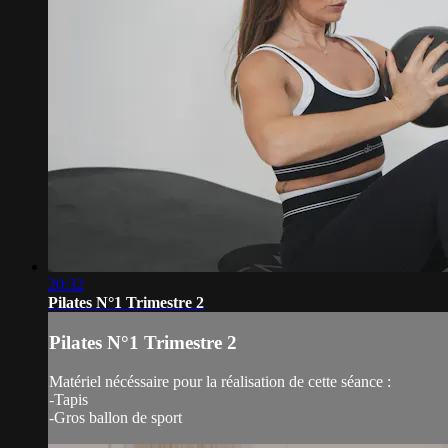
20:32
Pilates N°1 Trimestre 2
Pilates N°1 Trimestre 2
Matériel nécéssaire pour la réalisation de cette séance :
-Tapis
-Gros ballon de sport