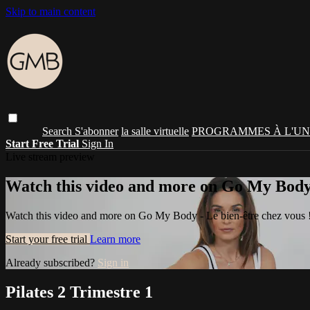
Skip to main content
Search
S'abonner
la salle virtuelle
PROGRAMMES À L'UN
Start Free Trial
Sign In
Live stream preview
Watch this video and more on Go My Body -
Watch this video and more on Go My Body - Le bien-être chez vous 
Start your free trial
Learn more
Already subscribed?
Sign in
Pilates 2 Trimestre 1