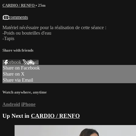
CARDIO / RENFO
• 25m
10 comments
Matériel nécéssaire pour la réalisation de cette séance :
-Poids ou bouteilles d'eau
-Tapis
Share with friends
Facebook
X
Email
Share on Facebook
Share on X
Share via Email
Watch anywhere, anytime
Android
iPhone
Up Next in
CARDIO / RENFO