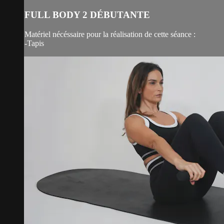
FULL BODY 2 DÉBUTANTE
Matériel nécéssaire pour la réalisation de cette séance :
-Tapis