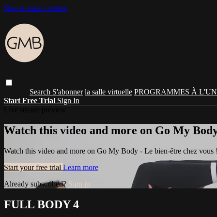
Skip to main content
Search
S'abonner
la salle virtuelle
PROGRAMMES À L'UN
Start Free Trial
Sign In
Live stream preview
Watch this video and more on Go My Body -
Watch this video and more on Go My Body - Le bien-être chez vous 
Start your free trial
Learn more
Already subscribed?
Sign in
FULL BODY 4