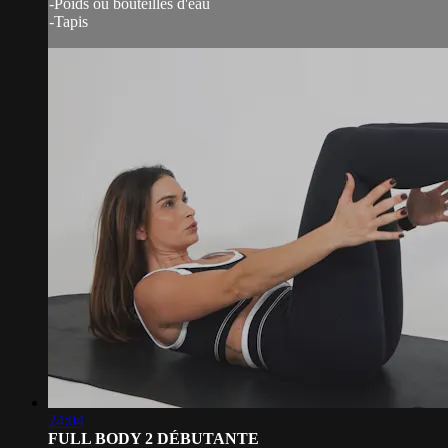
-Poids ou bouteilles d'eau
-Tapis
24:04
FULL BODY 2 DÉBUTANTE