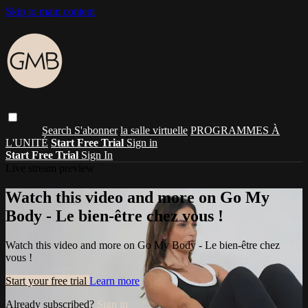
Skip to main content
Search
S'abonner
la salle virtuelle
PROGRAMMES À
L'UNITÉ
Start Free Trial
Sign in
Start Free Trial
Sign In
Live stream preview
Watch this video and more on Go My
Body - Le bien-être chez vous !
Watch this video and more on Go My Body - Le bien-être chez
vous !
Start your free trial
Learn more
Already subscribed?
Sign in