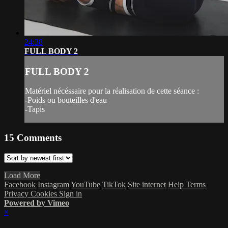
24:38
FULL BODY 2
FULL BODY 2
Matériel nécéssaire pour la réalisation de cette séance :
-Poids ou bouteilles d'eau
-Tapis
15
Comments
Load More
Facebook
Instagram
YouTube
TikTok
Site internet
Help
Terms
Privacy
Cookies
Sign in
Powered by Vimeo
×