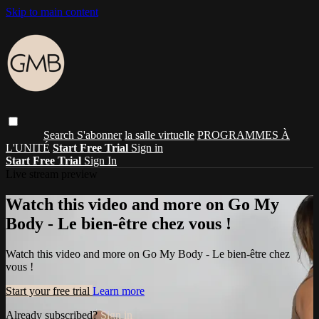
Skip to main content
Search
S'abonner
la salle virtuelle
PROGRAMMES À
L'UNITÉ
Start Free Trial
Sign in
Start Free Trial
Sign In
Live stream preview
Watch this video and more on Go My
Body - Le bien-être chez vous !
Watch this video and more on Go My Body - Le bien-être chez
vous !
Start your free trial
Learn more
Already subscribed?
Sign in