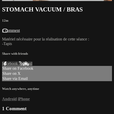
STOMACH VACUUM / BRAS
12m
1 comment
Matériel nécéssaire pour la réalisation de cette séance :
-Tapis
Share with friends
Facebook
X
Email
Share on Facebook
Share on X
Share via Email
Watch anywhere, anytime
Android
iPhone
1
Comment