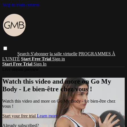
Skip to main content
Search
S'abonner
la salle virtuelle
PROGRAMMES À
L'UNITÉ
Start Free Trial
Sign in
Start Free Trial
Sign In
Live stream preview
Watch this video and more on Go My
Body - Le bien-être chez vous !
Watch this video and more on Go My Body - Le bien-être chez
vous !
Start your free trial
Learn more
Already subscribed?
Sign in