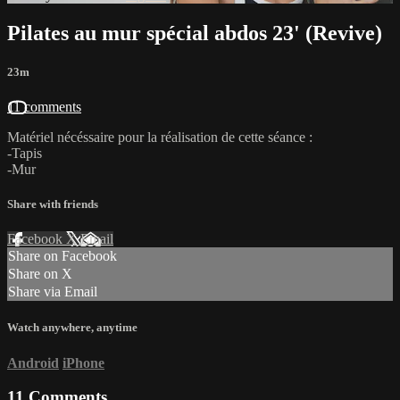
Pilates au mur spécial abdos 23' (Revive)
23m
11 comments
Matériel nécéssaire pour la réalisation de cette séance :
-Tapis
-Mur
Share with friends
Facebook
X
Email
Share on Facebook
Share on X
Share via Email
Watch anywhere, anytime
Android
iPhone
11
Comments