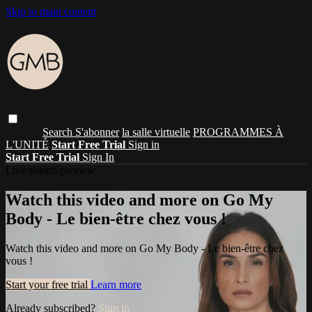
Skip to main content
Search
S'abonner
la salle virtuelle
PROGRAMMES À
L'UNITÉ
Start Free Trial
Sign in
Start Free Trial
Sign In
Live stream preview
Watch this video and more on Go My
Body - Le bien-être chez vous !
Watch this video and more on Go My Body - Le bien-être chez
vous !
Start your free trial
Learn more
Already subscribed?
Sign in