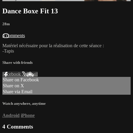
Dance Boxe Fit 13
28m
4 comments
Matériel nécéssaire pour la réalisation de cette séance :
-Tapis
Share with friends
Facebook
X
Email
Share on Facebook
Share on X
Share via Email
Watch anywhere, anytime
Android
iPhone
4
Comments