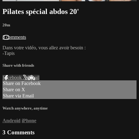
Pilates spécial abdos 20'
20m
3 comments
Dans votre vidéo, vous allez avoir besoin :
-Tapis
Share with friends
Facebook
X
Email
Share on Facebook
Share on X
Share via Email
Watch anywhere, anytime
Android
iPhone
3
Comments