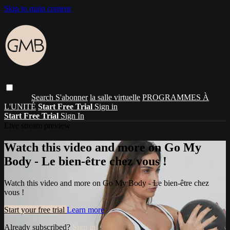
Skip to main content
Search
S'abonner
la salle virtuelle
PROGRAMMES À
L'UNITÉ
Start Free Trial
Sign in
Start Free Trial
Sign In
Live stream preview
Watch this video and more on Go My
Body - Le bien-être chez vous !
Watch this video and more on Go My Body - Le bien-être chez
vous !
Start your free trial
Learn more
Already subscribed?
Sign in