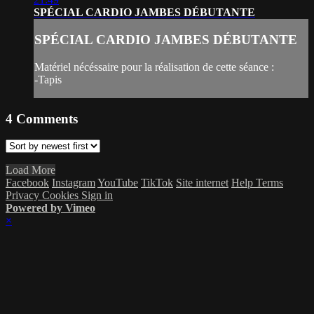
SPÉCIAL CARDIO JAMBES DÉBUTANTE
SPÉCIAL CARDIO JAMBES DÉBUTANTE
Matériel nécéssaire pour la réalisation de cette séance :
-Tapis
4
Comments
Load More
Facebook
Instagram
YouTube
TikTok
Site internet
Help
Terms
Privacy
Cookies
Sign in
Powered by Vimeo
×