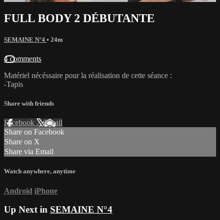
FULL BODY 2 DÉBUTANTE
SEMAINE N°4
• 24m
4 comments
Matériel nécéssaire pour la réalisation de cette séance :
-Tapis
Share with friends
Facebook
X
Email
Share on Facebook
Share on X
Share via Email
Watch anywhere, anytime
Android
iPhone
Up Next in
SEMAINE N°4