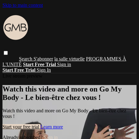
Skip to main content
Search
S'abonner
la salle virtuelle
PROGRAMMES À
L'UNITÉ
Start Free Trial
Sign in
Start Free Trial
Sign In
Live stream preview
Watch this video and more on Go My
Body - Le bien-être chez vous !
Watch this video and more on Go My Body - Le bien-être chez
vous !
Start your free trial
Learn more
Already subscribed?
Sign in