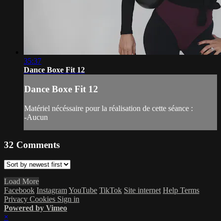
35:37
Dance Boxe Fit 12
Dance Boxe Fit 12
Matériel nécéssaire pour la réalisation de cette séance :
-Aucun
32
Comments
Load More
Facebook
Instagram
YouTube
TikTok
Site internet
Help
Terms
Privacy
Cookies
Sign in
Powered by Vimeo
×