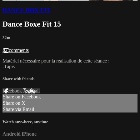
DANCE BOX FIT
Dance Boxe Fit 15
32m
32 comments
Matériel nécéssaire pour la réalisation de cette séance :
-Tapis
Share with friends
Facebook
X
Email
Share on Facebook
Share on X
Share via Email
Watch anywhere, anytime
Android
iPhone