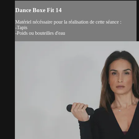
Dance Boxe Fit 14
Matériel nécéssaire pour la réalisation de cette séance :
-Tapis
-Poids ou bouteilles d'eau