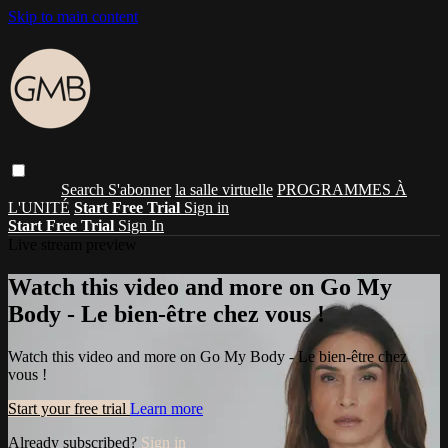
Skip to main content
Search
S'abonner
la salle virtuelle
PROGRAMMES À
L'UNITÉ
Start Free Trial
Sign in
Start Free Trial
Sign In
Live stream preview
Watch this video and more on Go My
Body - Le bien-être chez vous !
Watch this video and more on Go My Body - Le bien-être chez
vous !
Start your free trial
Learn more
Already subscribed?
Sign in