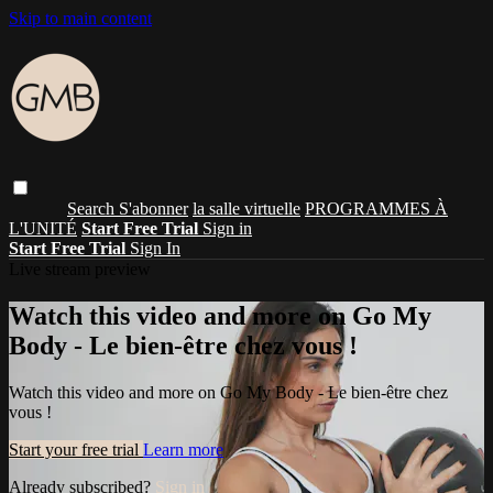
Skip to main content
Search
S'abonner
la salle virtuelle
PROGRAMMES À
L'UNITÉ
Start Free Trial
Sign in
Start Free Trial
Sign In
Live stream preview
Watch this video and more on Go My
Body - Le bien-être chez vous !
Watch this video and more on Go My Body - Le bien-être chez
vous !
Start your free trial
Learn more
Already subscribed?
Sign in