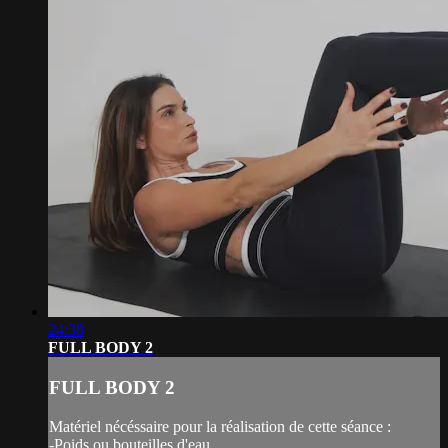
24:38
FULL BODY 2
FULL BODY 2
Matériel nécéssaire pour la réalisation de cette séance :
-Poids ou bouteilles d'eau