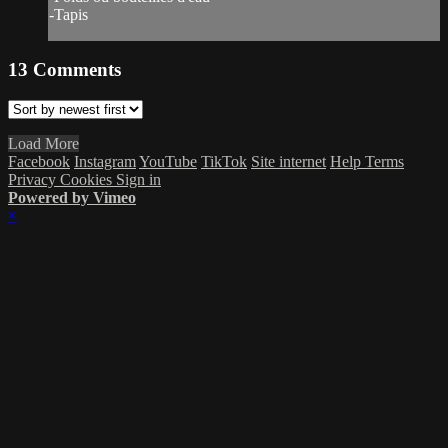
-Tapis
13
Comments
Load More
Facebook
Instagram
YouTube
TikTok
Site internet
Help
Terms
Privacy
Cookies
Sign in
Powered by Vimeo
×