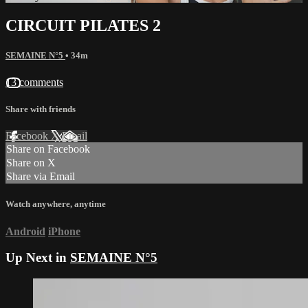
CIRCUIT PILATES 2
SEMAINE N°5
• 34m
13 comments
Share with friends
Facebook
X
Email
Share on Facebook
Share on X
Share via Email
Watch anywhere, anytime
Android
iPhone
Up Next in
SEMAINE N°5