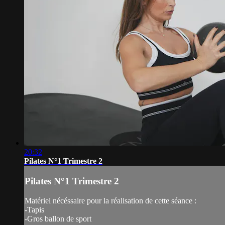
20:32
Pilates N°1 Trimestre 2
Pilates N°1 Trimestre 2
Matériel nécéssaire pour la réalisation de cette séance :
-Tapis
-Gros ballon de sport