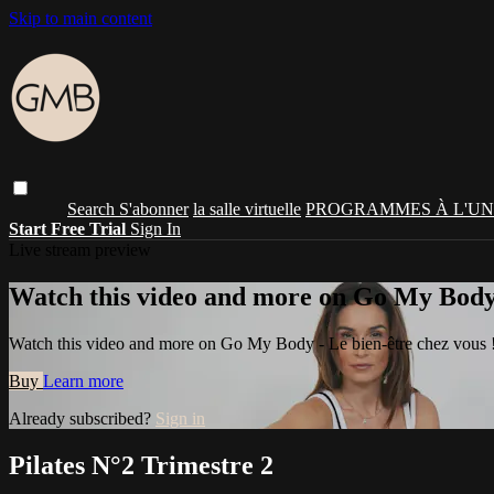
Skip to main content
Search
S'abonner
la salle virtuelle
PROGRAMMES À L'UN
Start Free Trial
Sign In
Live stream preview
Watch this video and more on Go My Body -
Watch this video and more on Go My Body - Le bien-être chez vous 
Buy
Learn more
Already subscribed?
Sign in
Pilates N°2 Trimestre 2