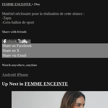
FEMME ENCEINTE
• 29m
Matériel nécéssaire pour la réalisation de cette séance :
-Tapis
-Gros ballon de sport
Share with friends
Facebook
X
Email
Share on Facebook
Share on X
Share via Email
Watch anywhere, anytime
Android
iPhone
Up Next in
FEMME ENCEINTE